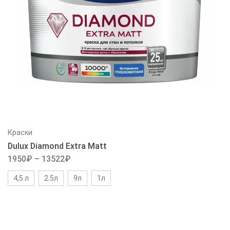
Краски
Dulux Diamond Extra Matt
1950
₽
–
13522
₽
4,5 л
2.5л
9л
1л