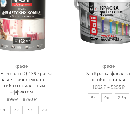
Краски
Краски
 Premium IQ 129 краска
Dali Краска фасадн
для детских комнат с
особопрочная
антибактериальным
1002
₽
–
5255
₽
эффектом
5л
9л
2.5л
899
₽
–
8790
₽
8 л
2 л
9л
7 л