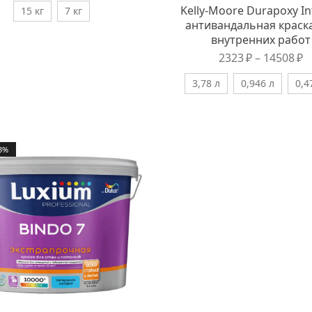
Kelly-Moore Durapoxy In
15 кг
7 кг
антивандальная краска
внутренних работ
2323
₽
–
14508
₽
3,78 л
0,946 л
0,4
3%