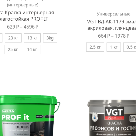
(интерьерные)
ra Краска интерьерная
Универсальные
лагостойкая PROF IT
VGT ВД-АК-1179 эма
629
₽
–
4596
₽
акриловая, глянцев
664
₽
–
1978
₽
23 кг
13 кг
3kg
2,5 кг
1 кг
0,5 к
25 кг
14 кг