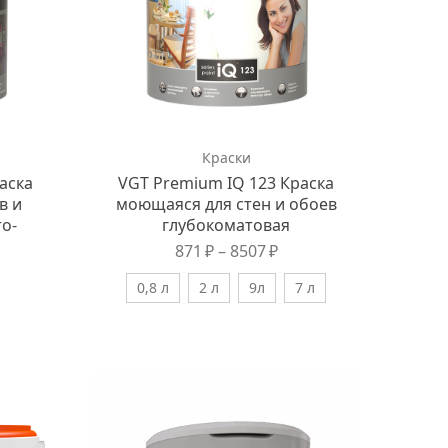
Краски
аска
VGT Premium IQ 123 Краска
в и
моющаяся для стен и обоев
о-
глубокоматовая
871
₽
–
8507
₽
0,8 л
2 л
9л
7 л