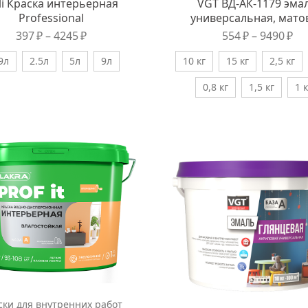
li Краска интерьерная
VGT ВД-АК-1179 эма
Professional
универсальная, мато
397
₽
–
4245
₽
554
₽
–
9490
₽
9л
2.5л
5л
9л
10 кг
15 кг
2,5 кг
0,8 кг
1,5 кг
1 к
ски для внутренних работ