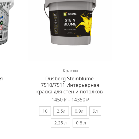
Краски
ая
Dusberg Steinblume
7510/7511 Интерьерная
краска для стен и потолков
1450
₽
–
14350
₽
10
2.5л
0,9л
9л
2,25 л
0,8 л