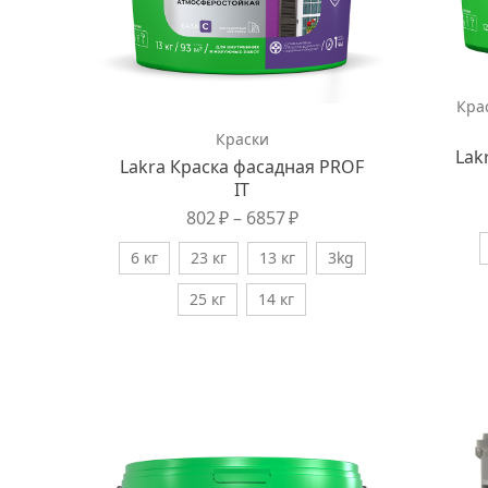
Кра
Краски
Lak
Lakra Краска фасадная PROF
IT
802
₽
–
6857
₽
6 кг
23 кг
13 кг
3kg
25 кг
14 кг