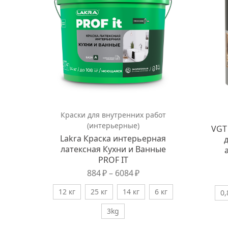
Краски для внутренних работ
(интерьерные)
VGT
Lakra Краска интерьерная
латексная Кухни и Ванные
PROF IT
884
₽
–
6084
₽
12 кг
25 кг
14 кг
6 кг
0,
3kg