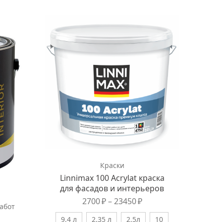
Краски
Linnimax 100 Acrylat краска
для фасадов и интерьеров
2700
₽
–
23450
₽
абот
9,4 л
2,35 л
2.5л
10