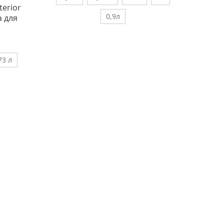
terior
0,9л
 для
73 л