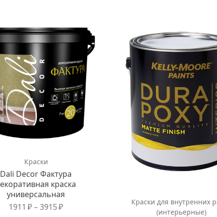
Краски
Dali Decor Фактура
екоративная краска
универсальная
Краски для внутренних р
1911
₽
–
3915
₽
(интерьерные)