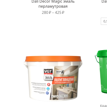
Dali Decor Magic эмаль
Da
перламутровая
280
₽
–
425
₽
0,
Кра