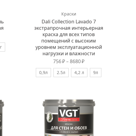
Краски
ль
Dali Collection Lavado 7
ая
экстрапрочная интерьерная
краска для всех типов
помещений с высоким
уровнем эксплуатационной
г
нагрузки и влажности
756
₽
–
8680
₽
0,9л
2.5л
4,2 л
9л