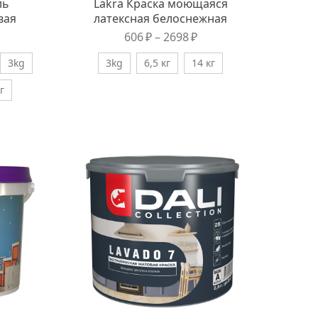
ль
Lakra Краска моющаяся
вая
латексная белоснежная
606
₽
–
2698
₽
3kg
3kg
6,5 кг
14 кг
г