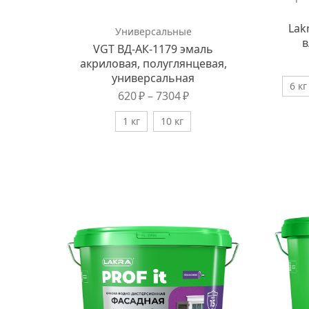
Lak
Универсальные
в
VGT ВД-АК-1179 эмаль
акриловая, полуглянцевая,
универсальная
6 кг
620
₽
–
7304
₽
1 кг
10 кг