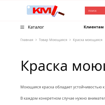
Краски
Купить
и
лакокрасочные
лаки
материалы
в
Каталог
Клиентам
Москве
с
доставкой
от
Главная
Товар Моющаяся
Краска моющаяся
Весь каталог
производителя.
Краска
Краска мою
Лаки
Лазурь
Инструменты
Моющаяся краска обладает устойчивостью к 
Новинки
В каждом конкретном случае нужно внимате