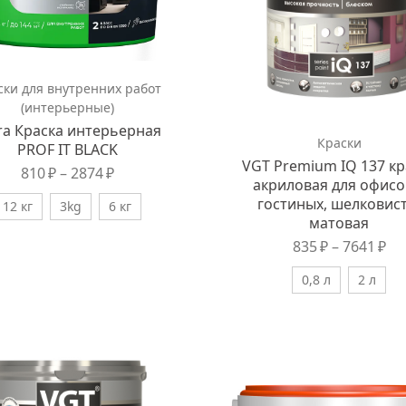
ски для внутренних работ
(интерьерные)
ra Краска интерьерная
Краски
PROF IT BLACK
VGT Premium IQ 137 кр
810
₽
–
2874
₽
акриловая для офисо
гостиных, шелковист
12 кг
3kg
6 кг
матовая
835
₽
–
7641
₽
0,8 л
2 л