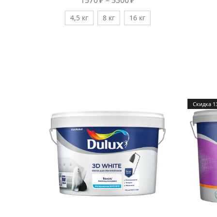
1570
₽
–
5306
₽
4,5 кг
8 кг
16 кг
Cкидка 1