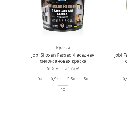
Краски
Jobi Siloxan Fassad Фасадная
Jobi 
силоксановая краска
918
₽
–
13173
₽
9л
0,9л
2.5л
5л
0,
10