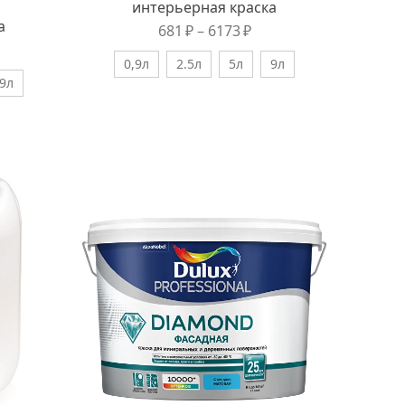
интерьерная краска
а
681
₽
–
6173
₽
0,9л
2.5л
5л
9л
9л