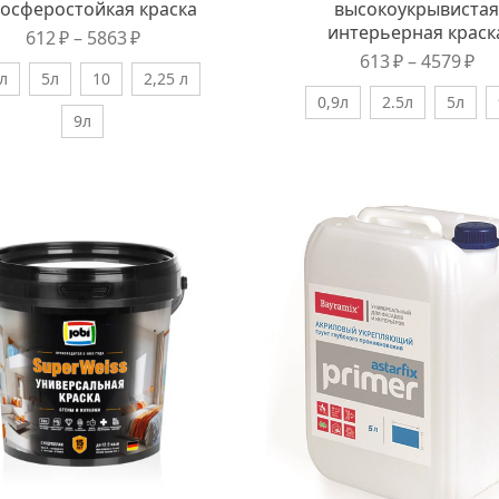
осферостойкая краска
высокоукрывистая
интерьерная краск
612
₽
–
5863
₽
613
₽
–
4579
₽
л
5л
10
2,25 л
0,9л
2.5л
5л
9л