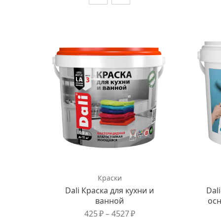
Краски
Dali Краска для кухни и
Dal
ванной
осн
425
₽
–
4527
₽