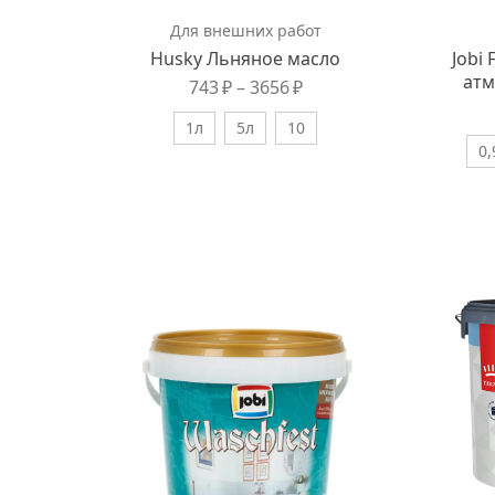
Для внешних работ
Husky Льняное масло
Jobi
атм
743
₽
–
3656
₽
1л
5л
10
0,