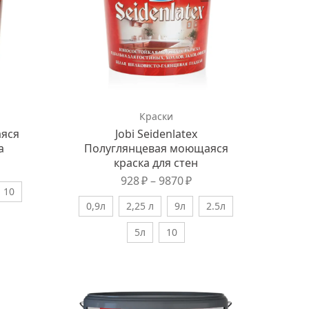
Краски
аяся
Jobi Seidenlatex
а
Полуглянцевая моющаяся
краска для стен
928
₽
–
9870
₽
10
0,9л
2,25 л
9л
2.5л
5л
10