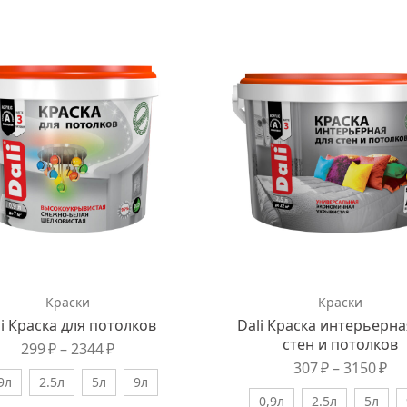
Краски
Краски
li Краска для потолков
Dali Краска интерьерна
стен и потолков
299
₽
–
2344
₽
307
₽
–
3150
₽
9л
2.5л
5л
9л
0,9л
2.5л
5л