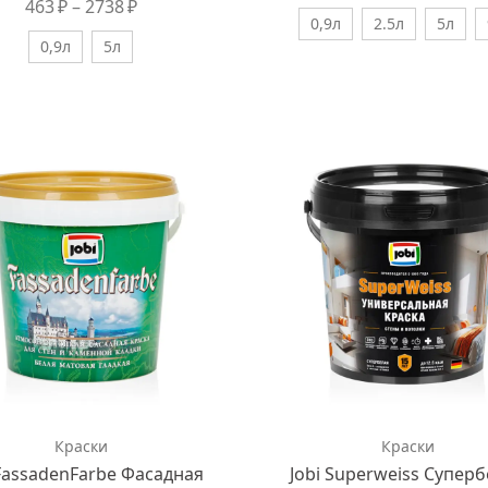
463
₽
–
2738
₽
0,9л
2.5л
5л
0,9л
5л
Краски
Краски
 FassadenFarbe Фасадная
Jobi Superweiss Супер