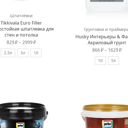
Шпатлёвки
Tikkivala Euro Filler
остойкая шпатлевка для
Грунтовки и праймер
стен и потолка
Husky Интерьеры & Фа
829
₽
–
2999
₽
Акриловый грунт
866
₽
–
1629
₽
2.5л
5л
10
10
5л