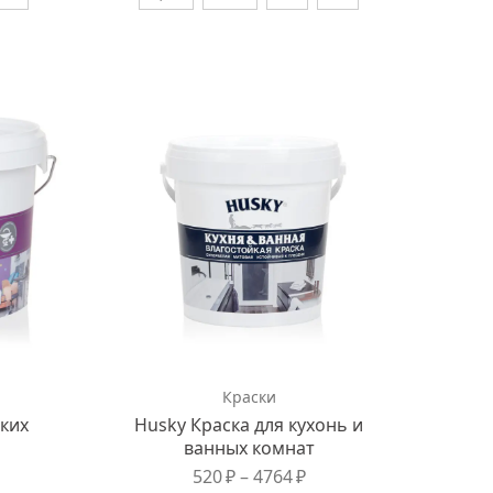
Краски
ских
Husky Краска для кухонь и
ванных комнат
520
₽
–
4764
₽