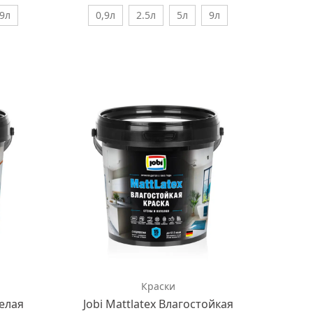
9л
0,9л
2.5л
5л
9л
Краски
белая
Jobi Mattlatex Влагостойкая