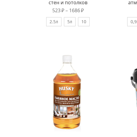
стен и потолков
атм
523
₽
–
1686
₽
2.5л
5л
10
0,9