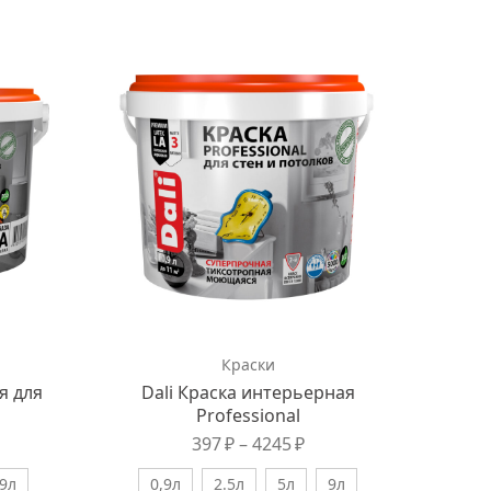
Краски
я для
Dali Краска интерьерная
Professional
397
₽
–
4245
₽
9л
0,9л
2.5л
5л
9л