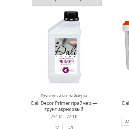
Грунтовки и праймеры
Dali Decor Primer праймер —
Da
грунт акриловый
231
₽
–
720
₽
0,
1л
5л