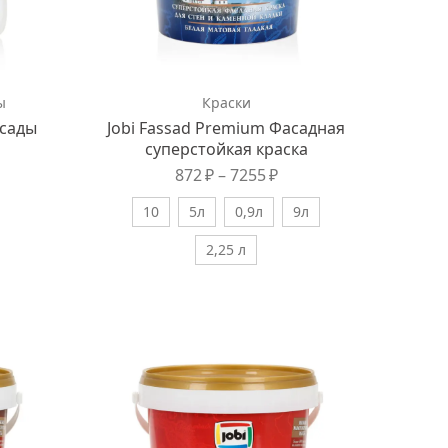
ы
Краски
сады
Jobi Fassad Premium Фасадная
суперстойкая краска
872
₽
–
7255
₽
10
5л
0,9л
9л
2,25 л