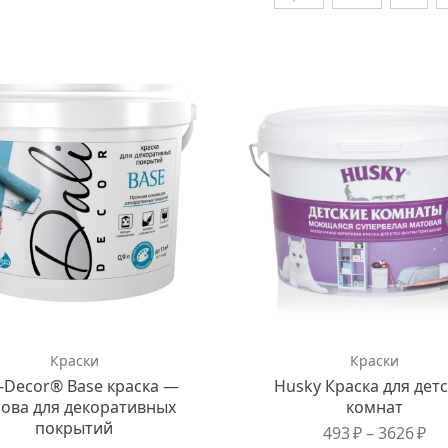
Краски
Краски
i-Decor® Base краска —
Husky Краска для дет
ова для декоративных
комнат
покрытий
493
₽
–
3626
₽