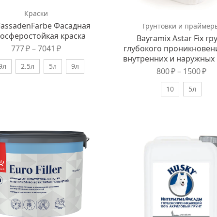
Краски
 FassadenFarbe Фасадная
Грунтовки и праймер
осферостойкая краска
Bayramix Astar Fix гр
глубокого проникновен
777
₽
–
7041
₽
внутренних и наружных
9л
2.5л
5л
9л
800
₽
–
1500
₽
10
5л