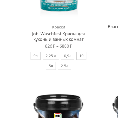
Влаг
Краски
Jobi Waschfest Краска для
кухонь и ванных комнат
826
₽
–
6880
₽
9л
2,25 л
0,9л
10
5л
2.5л