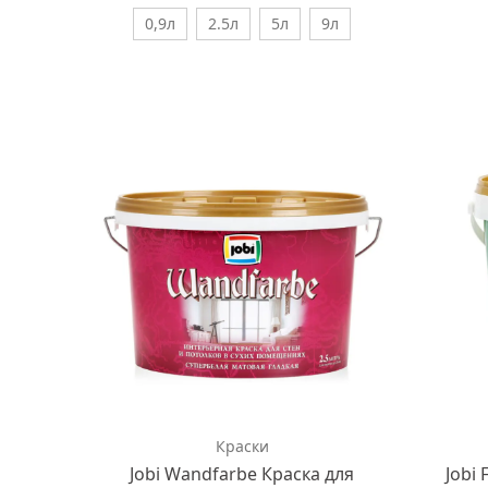
0,9л
2.5л
5л
9л
Краски
Jobi Wandfarbe Краска для
Jobi