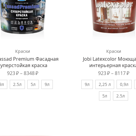
Краски
Краски
Fassad Premium Фасадная
Jobi Latexcolor Моющ
суперстойкая краска
интерьерная краск
923
₽
–
8348
₽
923
₽
–
8117
₽
9л
2.5л
5л
9л
9л
2,25 л
0,9л
5л
2.5л