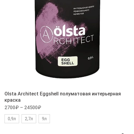
Olsta Architect Eggshell полуматовая интерьерная
краска
2700
₽
–
24500
₽
0,9л
2,7л
9л