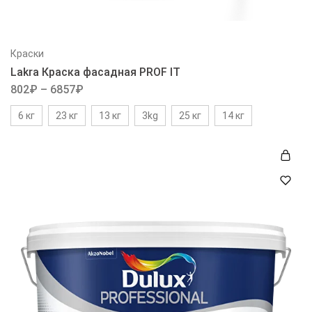
Краски
Lakra Краска фасадная PROF IT
802
₽
–
6857
₽
6 кг
23 кг
13 кг
3kg
25 кг
14 кг