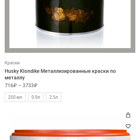
Краски
Husky Klondike Металлизированные краски по
металлу
716
₽
–
3733
₽
250 мл
0,9л
2.5л