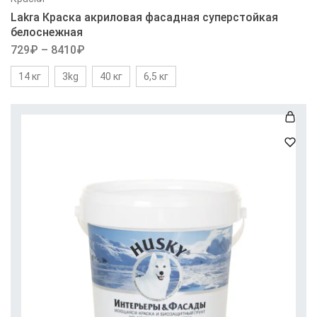
Lakra Краска акриловая фасадная суперстойкая
белоснежная
729
₽
–
8410
₽
14 кг
3kg
40 кг
6,5 кг