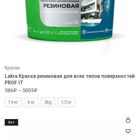
Краски
Lakra Краска резиновая для всех типов поверхностей
PROF IT
586
₽
–
5003
₽
14 кг
6 кг
3kg
1,3 кг
Хит