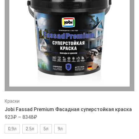
Краски
Jobi Fassad Premium Фасадная суперстойкая краска
923
₽
–
8348
₽
0,9л
2.5л
5л
9л