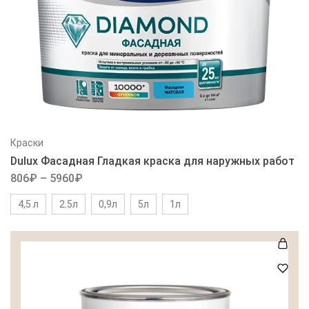
Краски
Dulux Фасадная Гладкая краска для наружных работ
806
₽
–
5960
₽
4,5 л
2.5л
0,9л
5л
1л