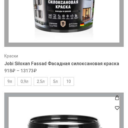
Краски
Jobi Siloxan Fassad Фасадная силоксановая краска
918
₽
–
13173
₽
9л
0,9л
2.5л
5л
10