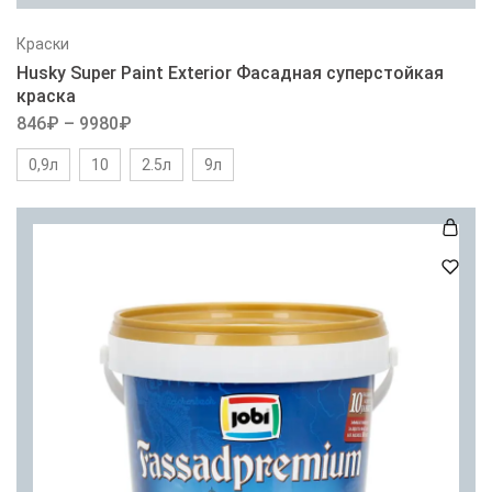
Краски
Husky Super Paint Exterior Фасадная суперстойкая
краска
846
₽
–
9980
₽
0,9л
10
2.5л
9л