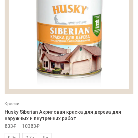
Краски
Husky Siberian Акриловая краска для дерева для
наружных и внутренних работ
833
₽
–
10383
₽
0,9л
2,7л
9л