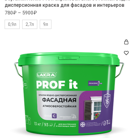
дисперсионная краска для фасадов и интерьеров
780
₽
–
5900
₽
0,9л
2,7л
9л