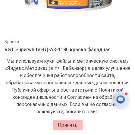
Краски
VGT Superwhite ВД-АК-1180 краска фасадная
акриловая
Мы используем куки-файлы и метрическую систему
949
₽
–
12405
₽
«Яндекс.Метрика» (в т.ч. Вебвизор) в целях улучшения
15 кг
3kg
45 кг
7 кг
и обеспечения работоспособности сайта,
обрабатываем персональные данные для исполнения
Публичной оферты в соответствии с
Политикой
конфиденциальности
и Согласием на обработку
персональных данных
. Если вы не согласны,
пожалуйста, покиньте сайт.
0
Принять
Корзина
Избранное
Меню
Аккаунт