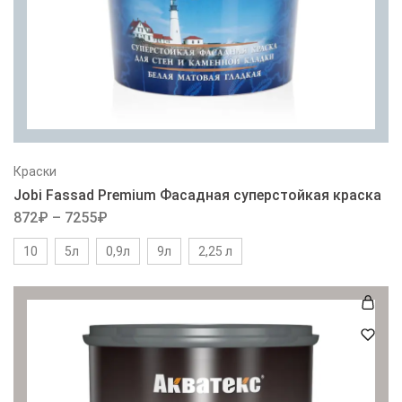
Краски
Jobi Fassad Premium Фасадная суперстойкая краска
872
₽
–
7255
₽
10
5л
0,9л
9л
2,25 л