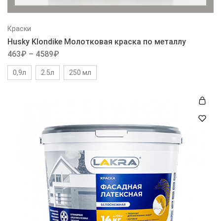
Краски
Husky Klondike Молотковая краска по металлу
463
₽
–
4589
₽
0,9л
2.5л
250 мл