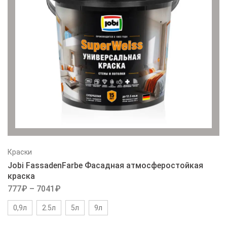
Краски
Jobi FassadenFarbe Фасадная атмосферостойкая
краска
777
₽
–
7041
₽
0,9л
2.5л
5л
9л