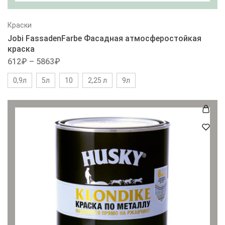
Краски
Jobi FassadenFarbe Фасадная атмосферостойкая
краска
612
₽
–
5863
₽
0,9л
5л
10
2,25 л
9л