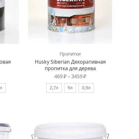
Пропитки
ковая
Husky Siberian Декоративная
пропитка для дерева
469
₽
–
3459
₽
л
2,7л
9л
0,9л