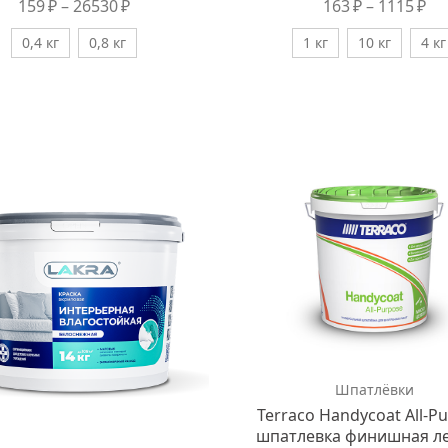
159
₽
–
26530
₽
163
₽
–
1115
₽
0,4 кг
0,8 кг
1 кг
10 кг
4 кг
Шпатлёвки
Terraco Handycoat All-P
шпатлевка финишная ле