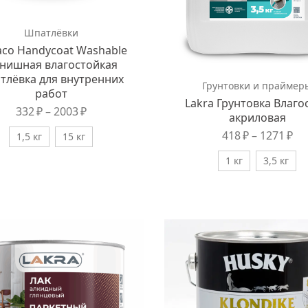
Шпатлёвки
aco Handycoat Washable
нишная влагостойкая
тлёвка для внутренних
Грунтовки и праймер
работ
Lakra Грунтовка Влаго
332
₽
–
2003
₽
акриловая
418
₽
–
1271
₽
1,5 кг
15 кг
1 кг
3,5 кг