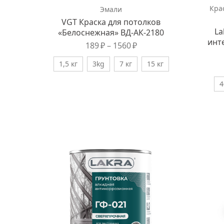
Кра
Эмали
VGT Краска для потолков
La
«Белоснежная» ВД-АК-2180
инт
189
₽
–
1560
₽
1,5 кг
3kg
7 кг
15 кг
4