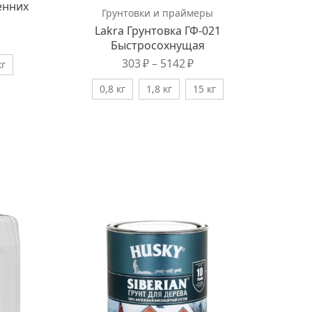
енних
Грунтовки и праймеры
Lakra Грунтовка ГФ-021
Быстросохнущая
303
₽
–
5142
₽
кг
0,8 кг
1,8 кг
15 кг