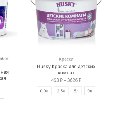
абот
Краски
Husky Краска для детских
рная
комнат
кая
493
₽
–
3626
₽
0,9л
2.5л
5л
9л
г