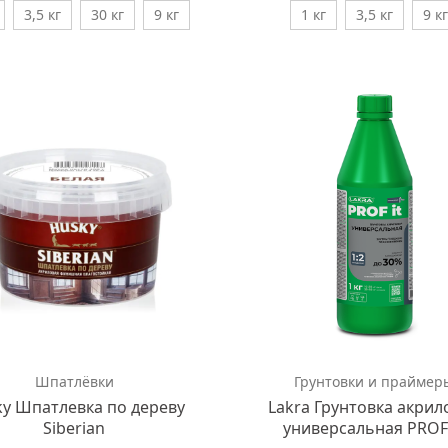
3,5 кг
30 кг
9 кг
1 кг
3,5 кг
9 кг
Шпатлёвки
Грунтовки и праймер
y Шпатлевка по дереву
Lakra Грунтовка акрил
Siberian
универсальная PROF