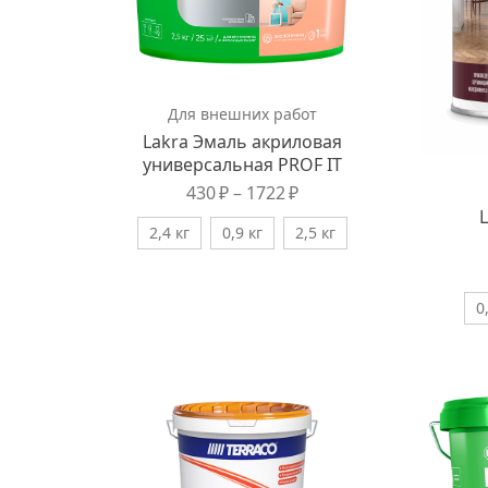
Для внешних работ
Lakra Эмаль акриловая
универсальная PROF IT
430
₽
–
1722
₽
2,4 кг
0,9 кг
2,5 кг
0