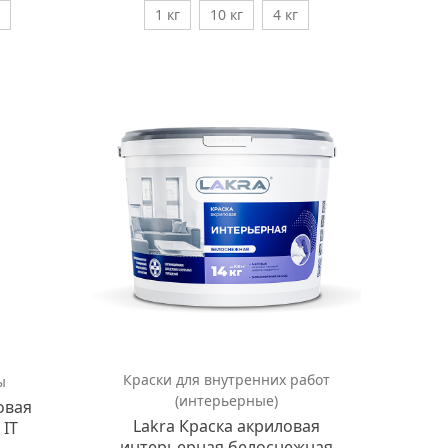
1 кг
10 кг
4 кг
Краски для внутренних работ
ы
(интерьерные)
овая
Lakra Краска акриловая
 IT
интерьерная белоснежная