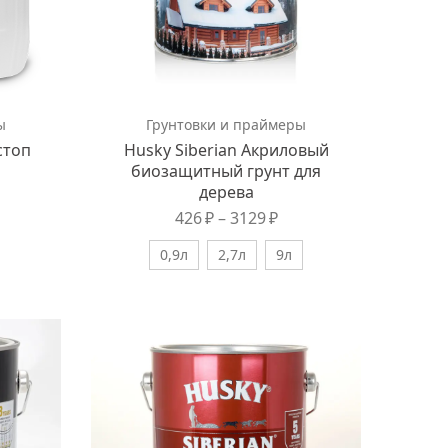
ы
Грунтовки и праймеры
стоп
Husky Siberian Акриловый
биозащитный грунт для
дерева
426
₽
–
3129
₽
0,9л
2,7л
9л