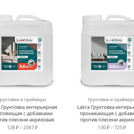
Грунтовки и праймеры
Грунтовки и праймер
a Грунтовка интерьерная
Lakra Грунтовка интерь
епляющая с добавками
проникающая с добав
тив плесени акриловая
против плесени акрил
128
₽
–
2367
₽
130
₽
–
725
₽