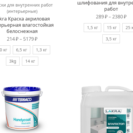
шлифования для внутр
ски для внутренних работ
работ
(интерьерные)
289
₽
–
2380
₽
kra Краска акриловая
ерьерная влагостойкая
1,5 кг
15 кг
25 
белоснежная
214
₽
–
5179
₽
3,5 кг
0 кг
6,5 кг
1,3 кг
3kg
14 кг