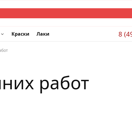
8 (4
Краски
Лаки
абот
нних работ