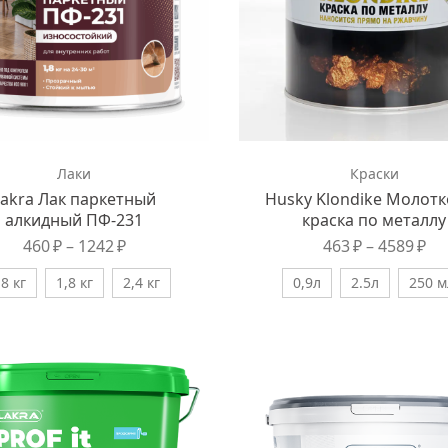
Лаки
Краски
Lakra Лак паркетный
Husky Klondike Молот
алкидный ПФ-231
краска по металлу
460
₽
–
1242
₽
463
₽
–
4589
₽
,8 кг
1,8 кг
2,4 кг
0,9л
2.5л
250 м