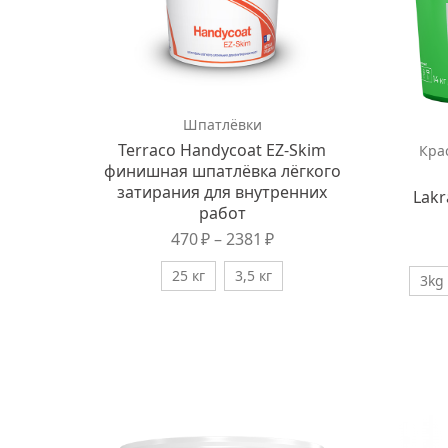
Шпатлёвки
Terraco Handycoat EZ-Skim
Кра
финишная шпатлёвка лёгкого
затирания для внутренних
Lakr
работ
470
₽
–
2381
₽
25 кг
3,5 кг
3kg