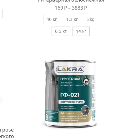
169
₽
–
3883
₽
40 кг
1,3 кг
3kg
6,5 кг
14 кг
urpose
гкого