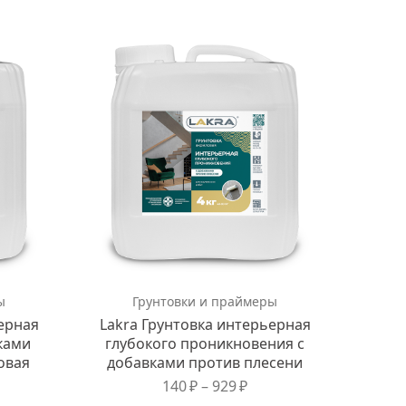
ы
Грунтовки и праймеры
ерная
Lakra Грунтовка интерьерная
ками
глубокого проникновения с
овая
добавками против плесени
140
₽
–
929
₽