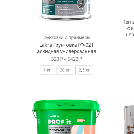
Terr
фи
шпа
Грунтовки и праймеры
Lakra Грунтовка ГФ-021
алкидная универсальная
323
₽
–
5422
₽
1 кг
20 кг
2,5 кг