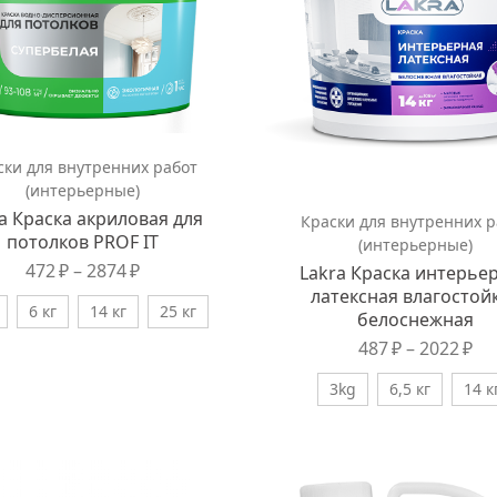
ски для внутренних работ
(интерьерные)
a Краска акриловая для
Краски для внутренних р
потолков PROF IT
(интерьерные)
472
₽
–
2874
₽
Lakra Краска интерье
латексная влагостой
6 кг
14 кг
25 кг
белоснежная
487
₽
–
2022
₽
3kg
6,5 кг
14 к