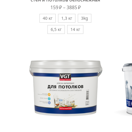
159
₽
–
3885
₽
40 кг
1,3 кг
3kg
6,5 кг
14 кг