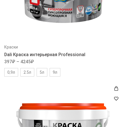
Краски
Dali Краска интерьерная Professional
397
₽
–
4245
₽
0,9л
2.5л
5л
9л