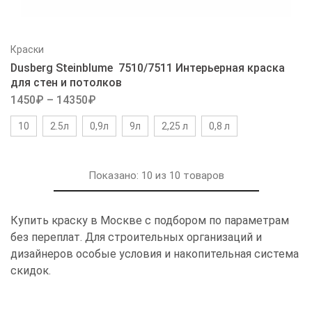
Краски
Dusberg Steinblume 7510/7511 Интерьерная краска
для стен и потолков
1450
₽
–
14350
₽
10
2.5л
0,9л
9л
2,25 л
0,8 л
Показано:
10
из
10
товаров
Купить краску в Москве с подбором по параметрам
без переплат. Для строительных организаций и
дизайнеров особые условия и накопительная система
скидок.