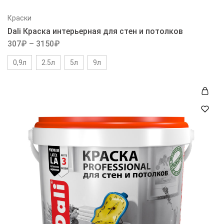
Краски
Dali Краска интерьерная для стен и потолков
307
₽
–
3150
₽
0,9л
2.5л
5л
9л