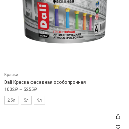
Краски
Dali Краска фасадная особопрочная
1002
₽
–
5255
₽
2.5л
5л
9л