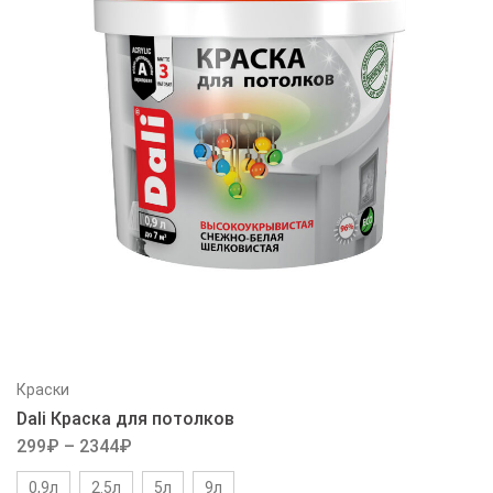
Краски
Dali Краска для потолков
299
₽
–
2344
₽
0,9л
2.5л
5л
9л