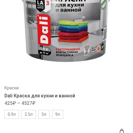
Краски
Dali Краска для кухни и ванной
425
₽
–
4527
₽
0,9л
2.5л
5л
9л