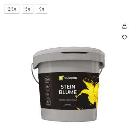
2.5л
5л
9л