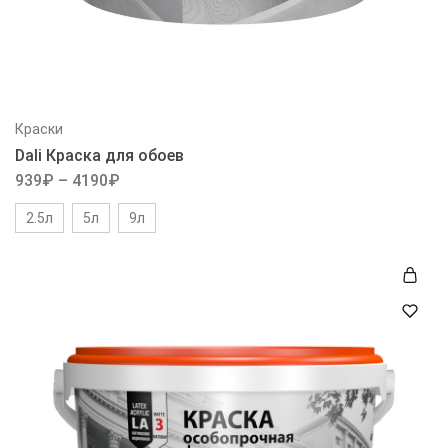
Краски
Dali Краска для обоев
939
₽
–
4190
₽
2.5л
5л
9л