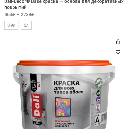
Dali-Decor® Base краска — основа для декоративных
покрытий
463
₽
–
2738
₽
0,9л
5л