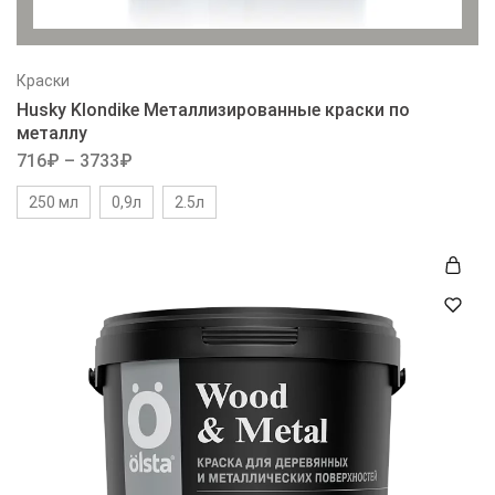
Краски
Husky Klondike Металлизированные краски по
металлу
716
₽
–
3733
₽
250 мл
0,9л
2.5л