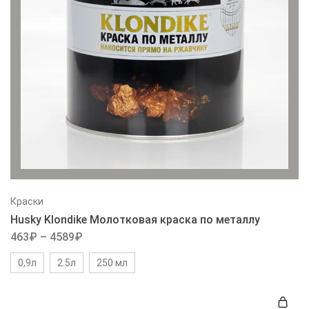
Краски
Husky Klondike Молотковая краска по металлу
463
₽
–
4589
₽
0,9л
2.5л
250 мл