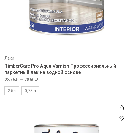
Лаки
TimberCare Pro Aqua Varnish Профессиональный
паркетный лак на водной основе
2875
₽
–
7850
₽
2.5л
0,75 л