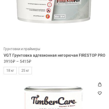
Грунтовки и праймеры
VGT Грунтовка адгезионная негорючая FIRESTOP PRO
3910
₽
–
5415
₽
18 кг
25 кг