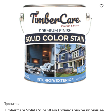
Пропитки
TimberCare Solid Color Stain Суперстойкое кроющее