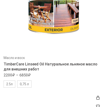
Масло и воск
TimberCare Linseed Oil Натуральное льняное масло
для внешних работ
2200
₽
–
6850
₽
2.5л
0,75 л