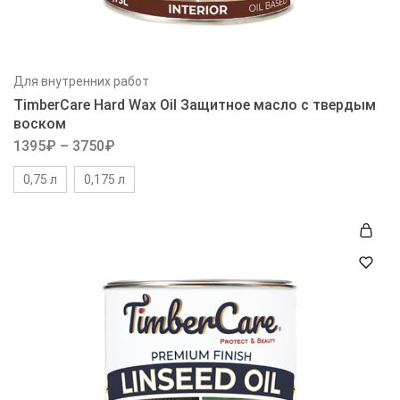
Для внутренних работ
TimberCare Hard Wax Oil Защитное масло с твердым
воском
1395
₽
–
3750
₽
0,75 л
0,175 л