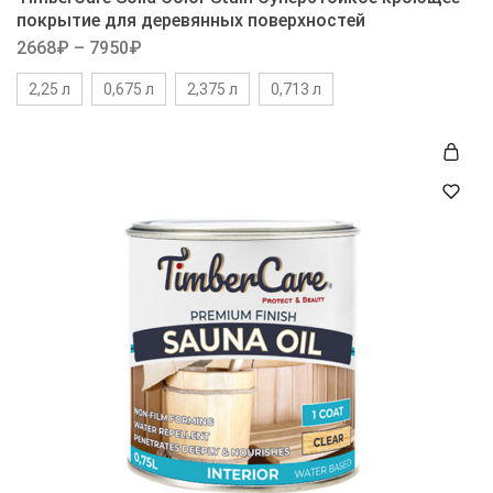
покрытие для деревянных поверхностей
2668
₽
–
7950
₽
2,25 л
0,675 л
2,375 л
0,713 л