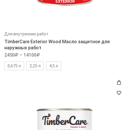
Для внутренних работ
TimberCare Exterior Wood Масло защитное для
наружных работ
2450
₽
–
14100
₽
0,675 л
2,25 л
4,5 л