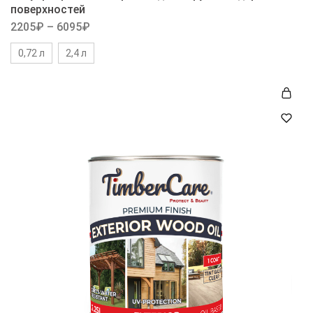
поверхностей
2205
₽
–
6095
₽
0,72 л
2,4 л