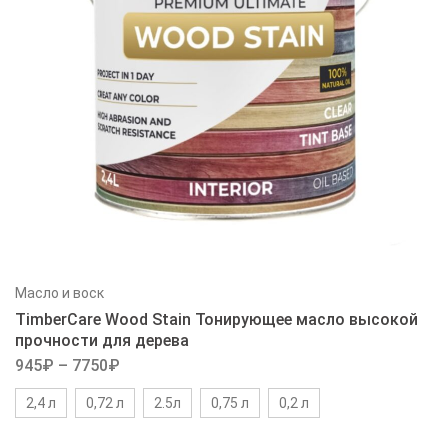
Масло и воск
TimberCare Wood Stain Тонирующее масло высокой
прочности для дерева
945
₽
–
7750
₽
2,4 л
0,72 л
2.5л
0,75 л
0,2 л