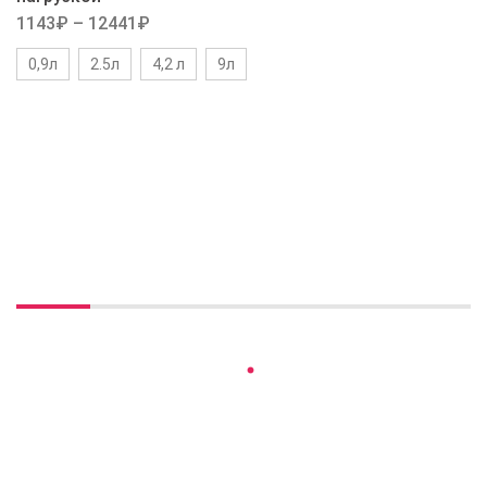
1143
₽
–
12441
₽
0,9л
2.5л
4,2 л
9л
Вы недавно смотрели