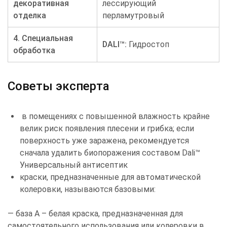
декоративная
лессирующий
отделка
перламутровый
4.
C
пециальная
DALI™:
Гидростоп
обработка
Советы эксперта
в помещениях с повышенной влажность крайне
велик риск появления плесени и грибка; если
поверхность уже заражена, рекомендуется
сначала удалить биопоражения составом Dali™
Универсальный антисептик
краски, предназначенные для автоматической
колеровки, называются базовыми:
— база А – белая краска, предназначенная для
самостоятельного использования или колеровки в