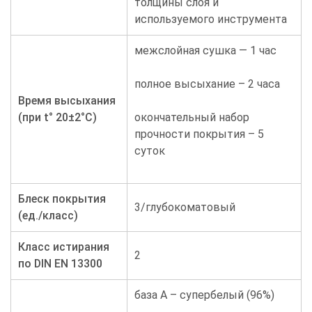
толщины слоя и
используемого инструмента
межслойная сушка — 1 час
полное высыхание – 2 часа
Время высыхания
(при t° 20±2°C)
окончательный набор
прочности покрытия – 5
суток
Блеск покрытия
3/глубокоматовый
(ед./класс)
Класс истирания
2
по
DIN
EN
13300
база А – супербелый (96%)