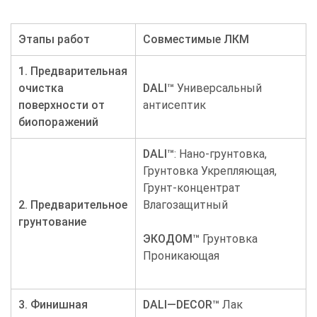
Этапы работ
Совместимые ЛКМ
1. Предварительная
очистка
DALI
™
Универсальный
поверхности от
антисептик
биопоражений
DALI
™
: Нано-грунтовка,
Грунтовка Укрепляющая,
Грунт-концентрат
2. Предварительное
Влагозащитный
грунтование
ЭКОДОМ
™
Грунтовка
Проникающая
3. Финишная
DALI
—
DECOR
™
Лак