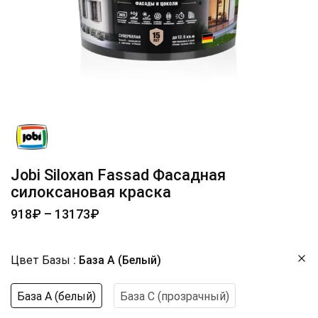
Jobi Siloxan Fassad Фасадная
силоксановая краска
918
₽
–
13173
₽
Цвет Базы
База А (белый)
База А (белый)
База С (прозрачный)