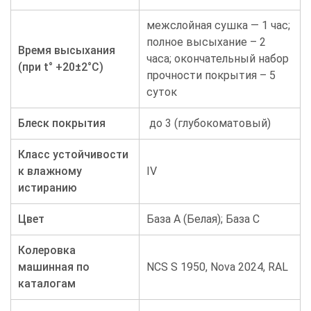
межслойная сушка — 1 час;
полное высыхание – 2
Время высыхания
часа; окончательный набор
(при t° +20±2°C)
прочности покрытия – 5
суток
Блеск покрытия
до 3 (глубокоматовый)
Класс устойчивости
к влажному
IV
истиранию
Цвет
База А (Белая); База С
Колеровка
машинная по
NCS S 1950, Nova 2024, RAL
каталогам