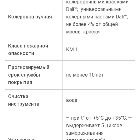
колеровочными красками
Dali™; универсальными
Колеровка ручная
колерными пастами Dali™,
не более 4% от общей
массы краски
Класс пожарной
КМ 1
опасности
Прогнозируемый
срок службы
не менее 10 лет
покрытия
Очистка
вода
инструмента
— при t° от +5°С до +35°С; —
выдерживает 5 циклов
замораживания-