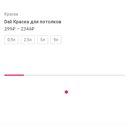
Краски
Dali Краска для потолков
299
₽
–
2344
₽
0,9л
2.5л
5л
9л
Вы недавно смотрели