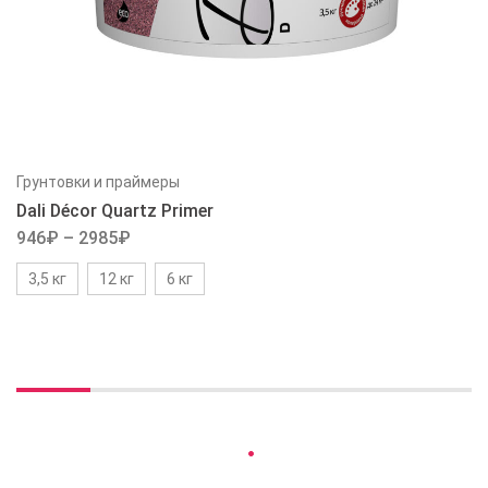
Грунтовки и праймеры
Dali Décor Quartz Primer
946
₽
–
2985
₽
3,5 кг
12 кг
6 кг
Вы недавно смотрели