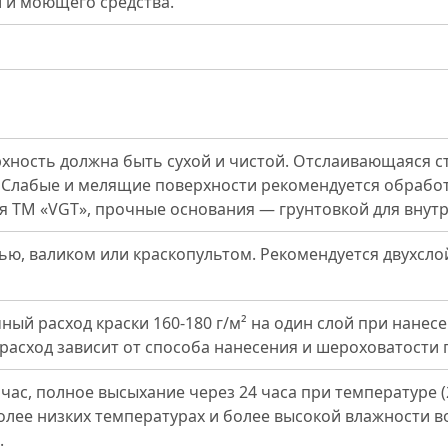
 и моющего средства.
хность должна быть сухой и чистой. Отслаивающаяся с
 Слабые и мелящие поверхности рекомендуется обработ
 ТМ «VGT», прочные основания — грунтовкой для внут
ью, валиком или краскопультом. Рекомендуется двухсл
ый расход краски 160-180 г/м² на один слой при нанесе
расход зависит от способа нанесения и шероховатости 
час, полное высыхание через 24 часа при температуре (
более низких температурах и более высокой влажности 
.