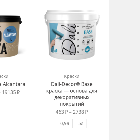
аски
Краски
К
 Alcantara
Dali-Decor® Base
Dali Coll
краска — основа для
для мебе
–
19135
₽
декоративных
покрытий
463
₽
–
2738
₽
0,9л
5л