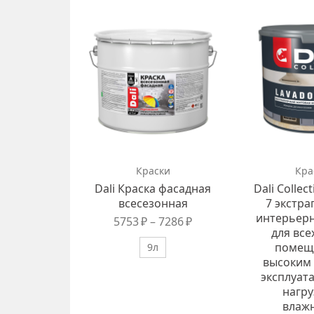
Краски
Кра
Dali Краска фасадная
Dali Collec
всесезонная
7 экстр
интерьерн
5753
₽
–
7286
₽
для все
помещ
9л
высоким
эксплуат
нагру
влаж