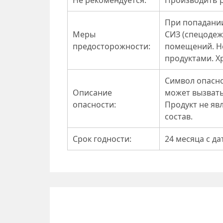
Не рекомендуется:
Производить р
При попадании
Меры
СИЗ (спецодеж
предосторожности:
помещений. Не
продуктами. Х
Символ опасно
Описание
может вызвать
опасности:
Продукт не яв
состав.
Срок годности:
24 месяца с да