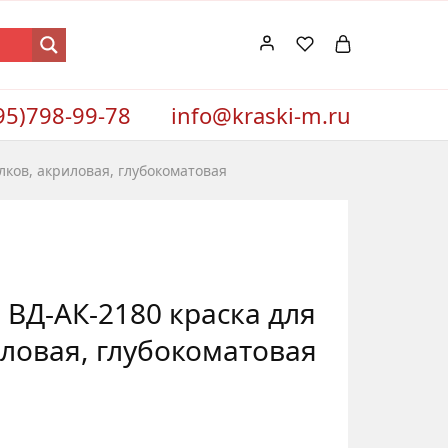
95)798-99-78
info@kraski-m.ru
лков, акриловая, глубокоматовая
 ВД-АК-2180 краска для
иловая, глубокоматовая