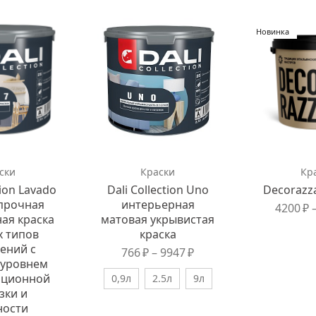
Новинка
ски
Краски
Кр
tion Lavado
Dali Collection Uno
Decorazza
апрочная
интерьерная
4200
₽
ая краска
матовая укрывистая
х типов
краска
ений с
766
₽
–
9947
₽
 уровнем
ационной
0,9л
2.5л
9л
зки и
ности