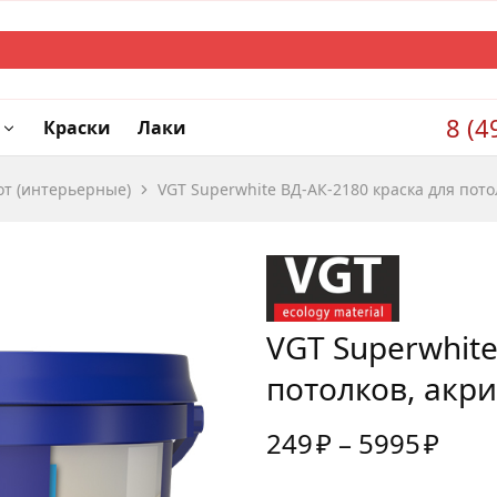
8 (4
Краски
Лаки
от (интерьерные)
VGT Superwhite ВД-АК-2180 краска для пото
VGT Superwhite
потолков, акр
249
₽
–
5995
₽