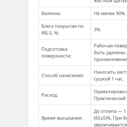
жесткой щетки
Белизна:
Не менее 90%.
Блеск покрытия по
3%.
ФБ-5, %:
Рабочая повер
Подготовка
быть удалены.
поверхности:
проникновения
Наносить кист
Способ нанесения:
сушкой 1 час.
Ориентировочн
Расход:
Практический 
До отлипа — 1 
Время высыхания:
(65±5)%. При 
увеличивается