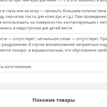
аботы при температуре ниже +7°С и отн. влажности воз
 в глаза или на кожу — промыть большим количеством
ду, перчатки, пасты для кожи рук и т.д.). При проведен
 использовать на поверхностях, контактирующих с пи
ранить в недоступном для детей месте.
сти — отсутствует; сигнальное слово — отсутствует. При
 раздражение. В случае возникновения неприятных ощу
ляется пожаро- и взрывоопасным, что обусловлено свой
ты изготовления.
Похожие товары