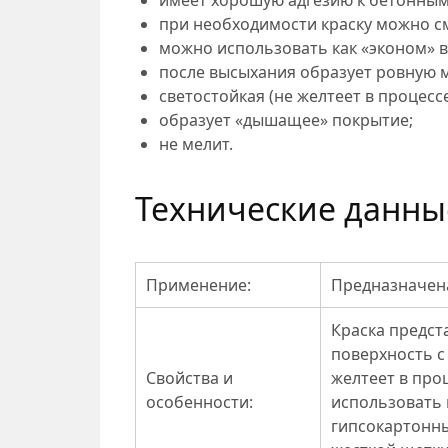
имеет хорошую адгезию к бетонным
при необходимости краску можно с
можно использовать как «эконом» в
после высыхания образует ровную 
светостойкая (не желтеет в процесс
образует «дышащее» покрытие;
не мелит.
Технические данны
Применение:
Предназначена
Краска предст
поверхность с
Свойства и
желтеет в про
особенности:
использовать 
гипсокартонн