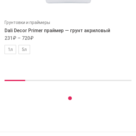
Грунтовки и праймеры
Dali Decor Primer праймер — грунт акриловый
231
₽
–
720
₽
1л
5л
Вы недавно смотрели