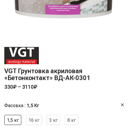
VGT Грунтовка акриловая
«Бетонконтакт» ВД-АК-0301
330
₽
–
3110
₽
Фасовка
1,5 Кг
1,5 кг
16 кг
3 кг
8 кг