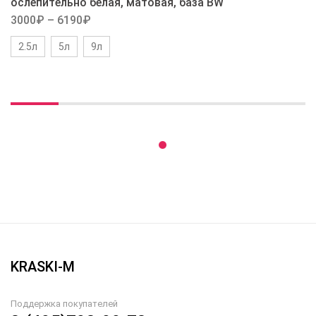
ослепительно белая, матовая, база BW
3000
₽
–
6190
₽
2.5л
5л
9л
Вы недавно смотрели
KRASKI-M
Поддержка покупателей