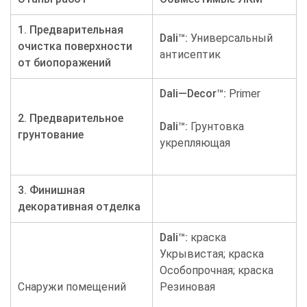
1. Предварительная
D
ali
™:
Универсальный
очистка поверхности
антисептик
от биопоражений
Dali
—
Decor
™:
Primer
2. Предварительное
Dali
™:
Грунтовка
грунтование
укрепляющая
3.
Финишная
декоративная отделка
Dali
™:
краска
Укрывистая; краска
Особопрочная; краска
Снаружи помещений
Резиновая