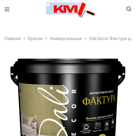
8 (495) 798-99-78
Главная
Краски
Универсальные
Dali Decor Фактура де