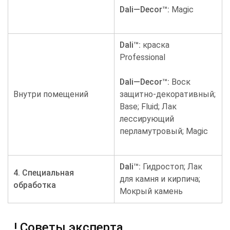
Dali
—
Decor
™:
Magic
Dali
™:
краска
Professional
Dali
—
Decor
™:
Воск
Внутри помещений
защитно-декоративный;
Base; Fluid; Лак
лессирующий
перламутровый; Magic
Dali
™:
Гидростоп; Лак
4. Специальная
для камня и кирпича;
обработка
Мокрый камень
! Советы эксперта