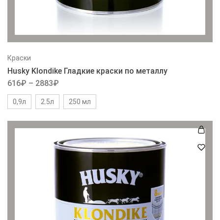
Краски
Husky Klondike Гладкие краски по металлу
616
₽
–
2883
₽
0,9л
2.5л
250 мл