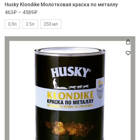
Husky Klondike Молотковая краска по металлу
463
₽
–
4589
₽
0,9л
2.5л
250 мл