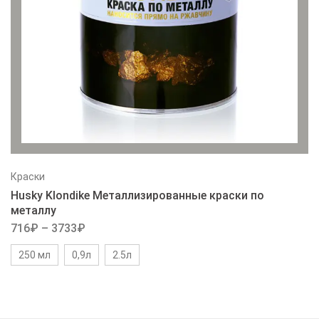
Краски
Husky Klondike Металлизированные краски по
металлу
716
₽
–
3733
₽
250 мл
0,9л
2.5л