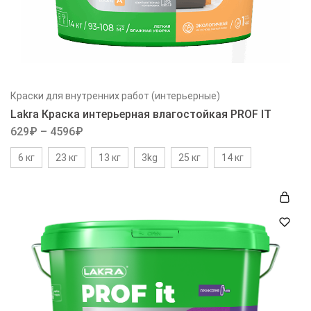
Краски для внутренних работ (интерьерные)
Lakra Краска интерьерная влагостойкая PROF IT
629
₽
–
4596
₽
6 кг
23 кг
13 кг
3kg
25 кг
14 кг