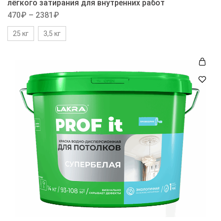
лёгкого затирания для внутренних работ
470
₽
–
2381
₽
25 кг
3,5 кг