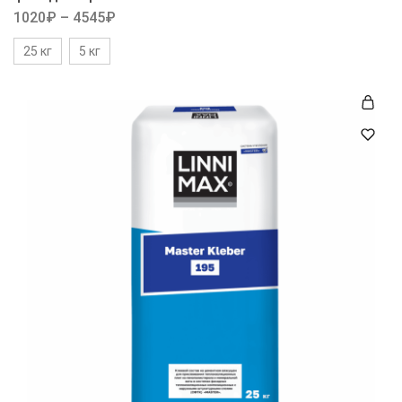
1020
₽
–
4545
₽
25 кг
5 кг