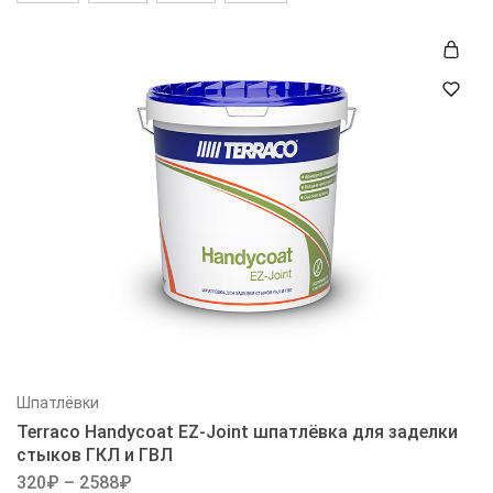
Шпатлёвки
Terraco Handycoat EZ-Joint шпатлёвка для заделки
стыков ГКЛ и ГВЛ
320
₽
–
2588
₽