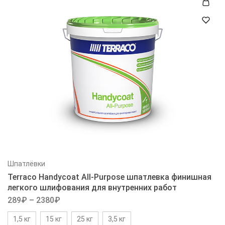
Шпатлёвки
Terraco Handycoat All-Purpose шпатлевка финишная
легкого шлифования для внутренних работ
289
₽
–
2380
₽
1,5 кг
15 кг
25 кг
3,5 кг