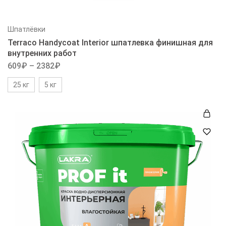
Шпатлёвки
Terraco Handycoat Interior шпатлевка финишная для
внутренних работ
609
₽
–
2382
₽
25 кг
5 кг