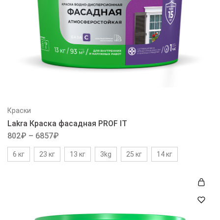
Краски
Lakra Краска фасадная PROF IT
802
₽
–
6857
₽
6 кг
23 кг
13 кг
3kg
25 кг
14 кг