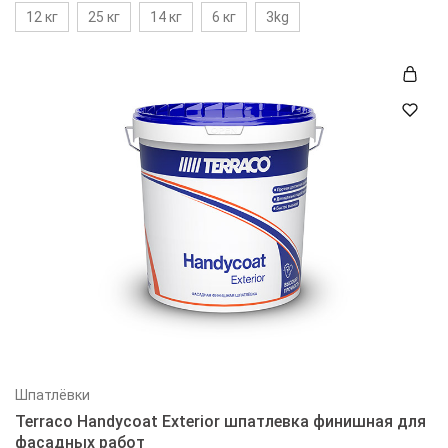
12 кг
25 кг
14 кг
6 кг
3kg
Шпатлёвки
Terraco Handycoat Exterior шпатлевка финишная для
фасадных работ