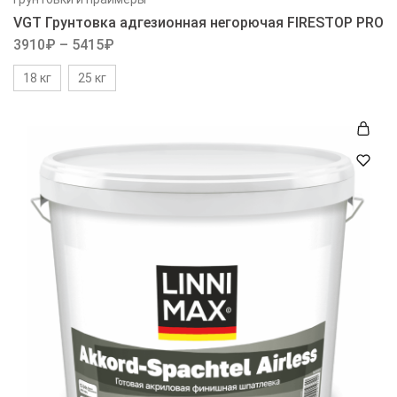
VGT Грунтовка адгезионная негорючая FIRESTOP PRO
3910
₽
–
5415
₽
18 кг
25 кг